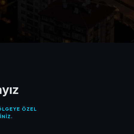
ayız
BÖLGEYE ÖZEL
NIZ.