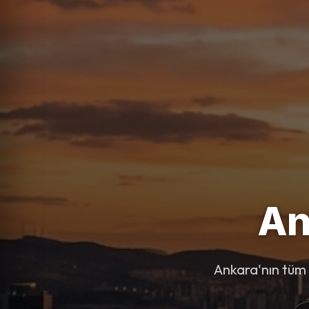
An
Ankara'nın tüm