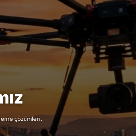
mız
leme çözümleri.