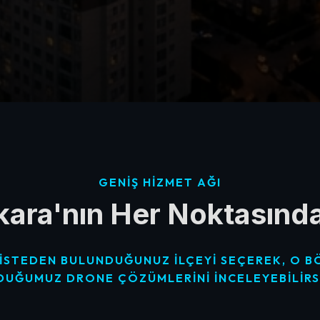
GENIŞ HIZMET AĞI
ara'nın Her Noktasınd
ISTEDEN BULUNDUĞUNUZ ILÇEYI SEÇEREK, O 
DUĞUMUZ DRONE ÇÖZÜMLERINI INCELEYEBILIRSI