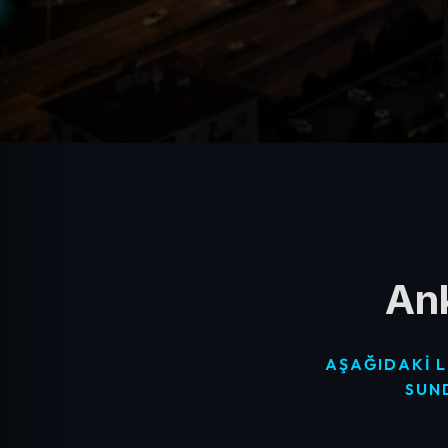
Ank
AŞAĞIDAKI L
SUN