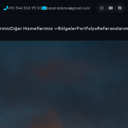
+90 544 506 95 00
basaranbmo@gmail.com
rimiz
Diğer Hizmetlerimiz
Bölgeler
Portfolyo
Referanslarım