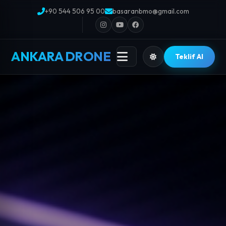
+90 544 506 95 00
basaranbmo@gmail.com
ANKARA DRONE
Teklif Al