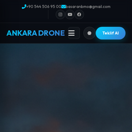
+90 544 506 95 00
basaranbmo@gmail.com
ANKARA DRONE
Teklif Al