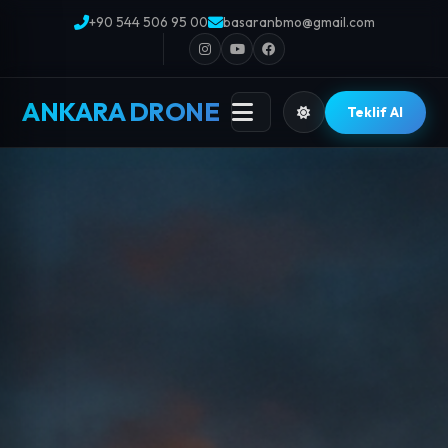
+90 544 506 95 00
basaranbmo@gmail.com
ANKARA DRONE
Teklif Al