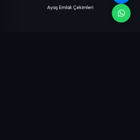
Ayaş Emlak Çekimleri
HIZMETLERIMIZ
Emlak Çekimleri
Proje Tanıtım Çekimleri
Arsa Tanıtım Çekimleri
Tanıtım Filmleri
İşletme Tanıtım Çekimleri
Yol Tarifi Çekimleri