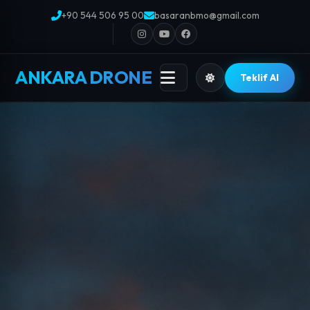
+90 544 506 95 00
basaranbmo@gmail.com
ANKARA DRONE
Teklif Al