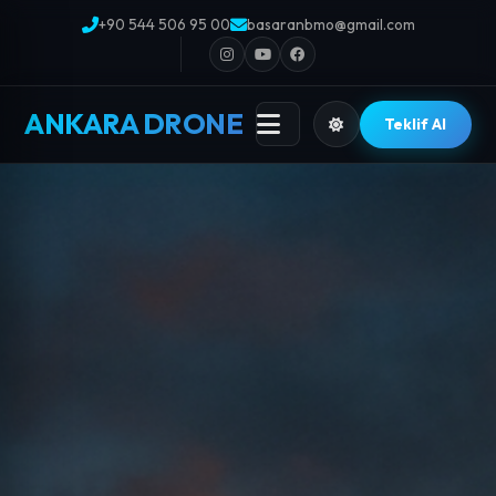
+90 544 506 95 00
basaranbmo@gmail.com
ANKARA DRONE
Teklif Al