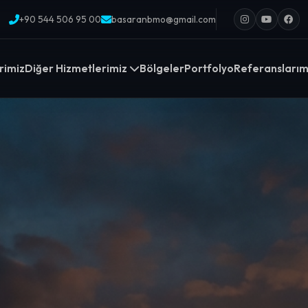
+90 544 506 95 00
basaranbmo@gmail.com
rimiz
Diğer Hizmetlerimiz
Bölgeler
Portfolyo
Referanslarım