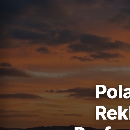
Pol
Rek