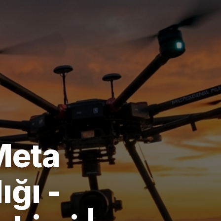
Meta
ğı -