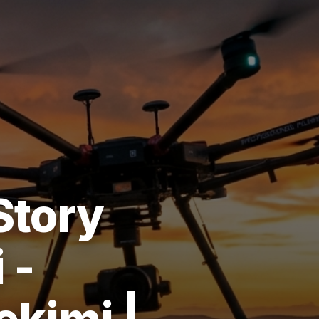
Story
 -