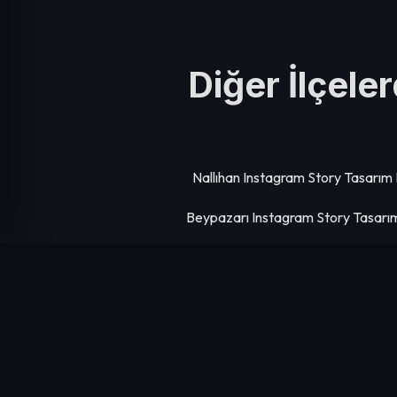
Diğer İlçele
Nallıhan Instagram Story Tasarım
Beypazarı Instagram Story Tasarı
Şereflikoçhisar Instagram Story Tasar
Pursaklar Instagram Story Tasarım 