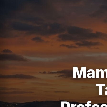
Mama
T