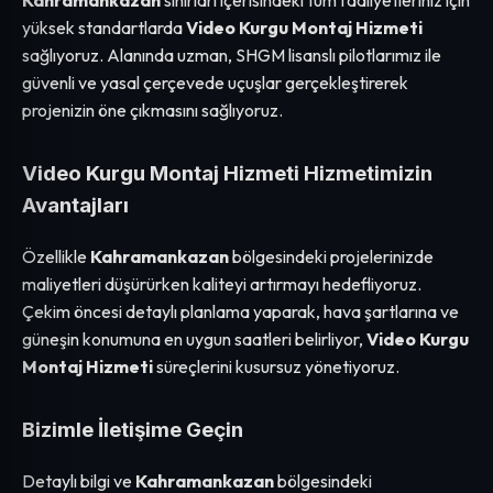
Kahramankazan
sınırları içerisindeki tüm faaliyetleriniz için
yüksek standartlarda
Video Kurgu Montaj Hizmeti
sağlıyoruz. Alanında uzman, SHGM lisanslı pilotlarımız ile
güvenli ve yasal çerçevede uçuşlar gerçekleştirerek
projenizin öne çıkmasını sağlıyoruz.
Video Kurgu Montaj Hizmeti Hizmetimizin
Avantajları
Özellikle
Kahramankazan
bölgesindeki projelerinizde
maliyetleri düşürürken kaliteyi artırmayı hedefliyoruz.
Çekim öncesi detaylı planlama yaparak, hava şartlarına ve
güneşin konumuna en uygun saatleri belirliyor,
Video Kurgu
Montaj Hizmeti
süreçlerini kusursuz yönetiyoruz.
Bizimle İletişime Geçin
Detaylı bilgi ve
Kahramankazan
bölgesindeki