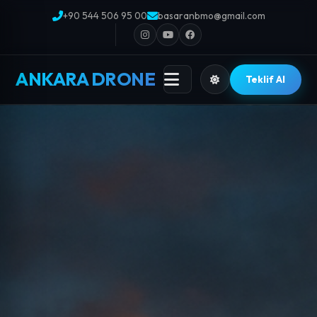
+90 544 506 95 00
basaranbmo@gmail.com
ANKARA DRONE
Teklif Al