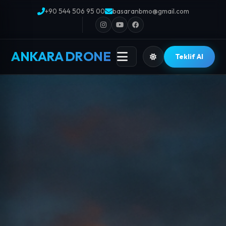
+90 544 506 95 00
basaranbmo@gmail.com
ANKARA DRONE
Teklif Al