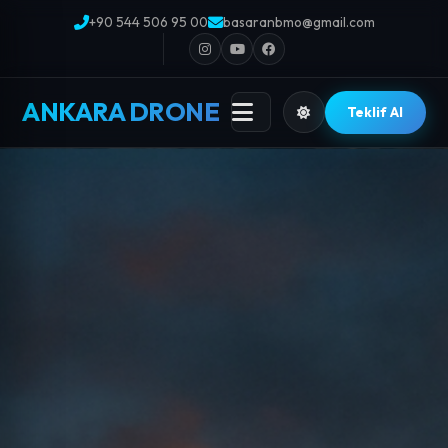
+90 544 506 95 00
basaranbmo@gmail.com
ANKARA DRONE
Teklif Al