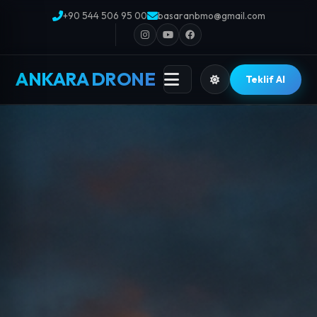
+90 544 506 95 00
basaranbmo@gmail.com
ANKARA DRONE
Teklif Al