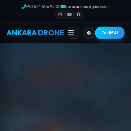
+90 544 506 95 00
basaranbmo@gmail.com
ANKARA DRONE
Teklif Al