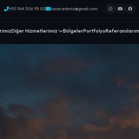
+90 544 506 95 00
basaranbmo@gmail.com
rimiz
Diğer Hizmetlerimiz
Bölgeler
Portfolyo
Referanslarım