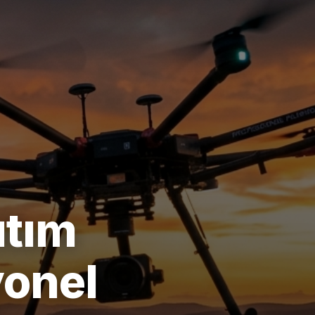
ıtım
yonel