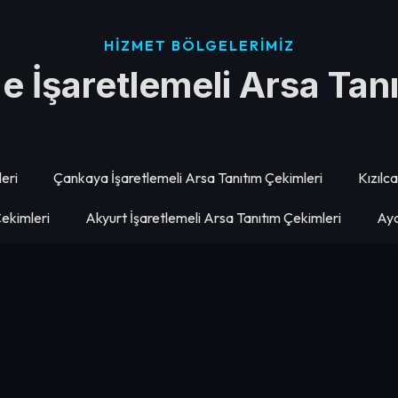
HIZMET BÖLGELERIMIZ
de İşaretlemeli Arsa Tan
eri
Çankaya İşaretlemeli Arsa Tanıtım Çekimleri
Kızılc
Çekimleri
Akyurt İşaretlemeli Arsa Tanıtım Çekimleri
Aya
leri
Haymana İşaretlemeli Arsa Tanıtım Çekimleri
Beypa
eri
Yenimahalle İşaretlemeli Arsa Tanıtım Çekimleri
Mam