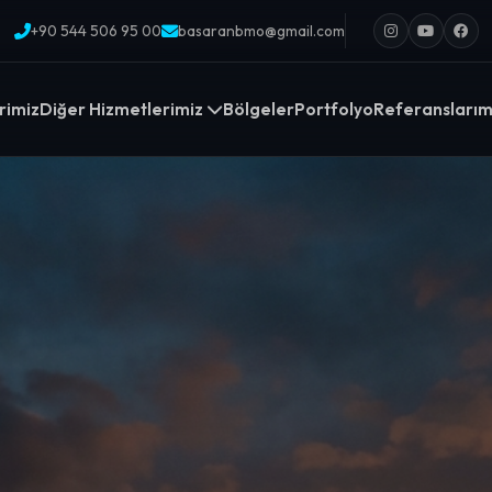
+90 544 506 95 00
basaranbmo@gmail.com
rimiz
Diğer Hizmetlerimiz
Bölgeler
Portfolyo
Referanslarım