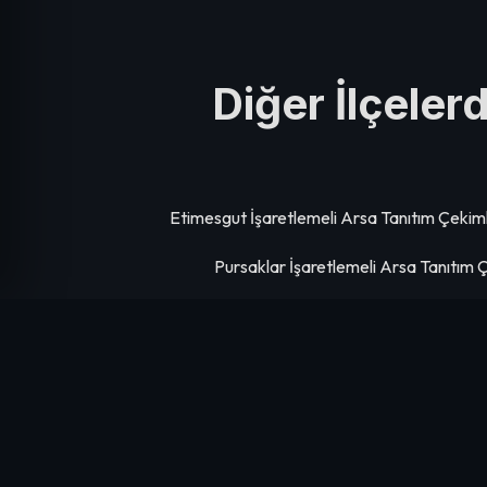
Diğer İlçeler
Etimesgut İşaretlemeli Arsa Tanıtım Çekiml
Pursaklar İşaretlemeli Arsa Tanıtım 
Gölbaşı İşaretlemeli Arsa Tanıtım Çekim
Sincan İşaretlemeli Arsa Tanıtım Çekiml