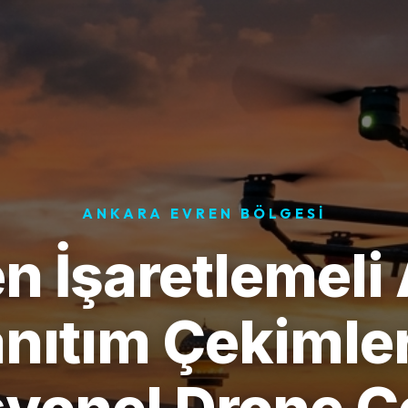
ANKARA EVREN BÖLGESI
n İşaretlemeli
nıtım Çekimler