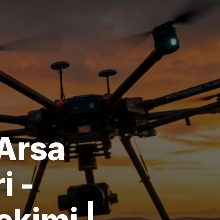
 Arsa
i -