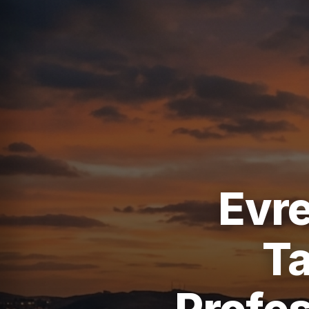
Evre
Ta