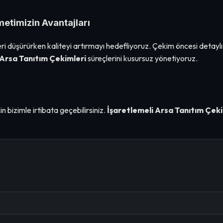
metimizin Avantajları
eri düşürürken kaliteyi artırmayı hedefliyoruz. Çekim öncesi detayl
 Arsa Tanıtım Çekimleri
süreçlerini kusursuz yönetiyoruz.
n bizimle irtibata geçebilirsiniz.
İşaretlemeli Arsa Tanıtım Çeki