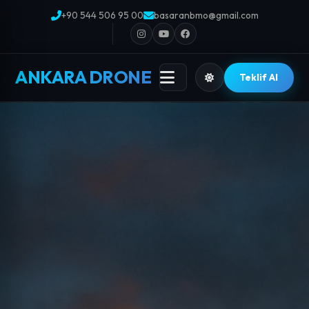
+90 544 506 95 00
basaranbmo@gmail.com
ANKARA DRONE
Teklif Al