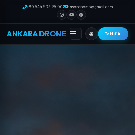
+90 544 506 95 00
basaranbmo@gmail.com
ANKARA DRONE
Teklif Al