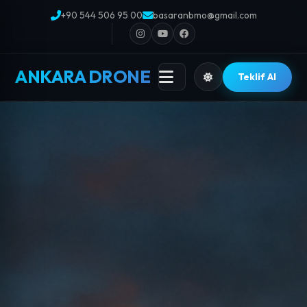
+90 544 506 95 00
basaranbmo@gmail.com
ANKARA DRONE
Teklif Al