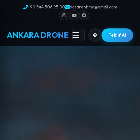
+90 544 506 95 00
basaranbmo@gmail.com
ANKARA DRONE
Teklif Al