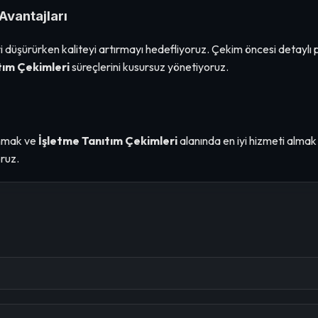
Avantajları
i düşürürken kaliteyi artırmayı hedefliyoruz. Çekim öncesi detaylı
tım Çekimleri
süreçlerini kusursuz yönetiyoruz.
nmak ve
İşletme Tanıtım Çekimleri
alanında en iyi hizmeti almak 
ruz.