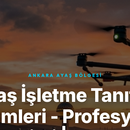
ANKARA AYAŞ BÖLGESI
ş İşletme Tan
mleri - Profes