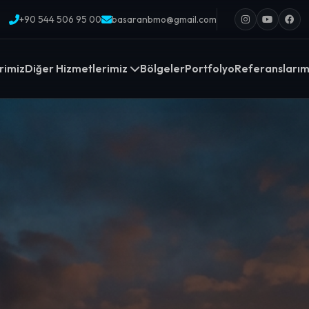
+90 544 506 95 00
basaranbmo@gmail.com
rimiz
Diğer Hizmetlerimiz
Bölgeler
Portfolyo
Referanslarım