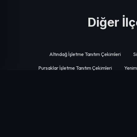
Diğer İl
Altındağ İşletme Tanıtım Çekimleri
S
Pursaklar İşletme Tanıtım Çekimleri
Yenima
Keçiören İşletme Tanıtım Çekimleri
Haym