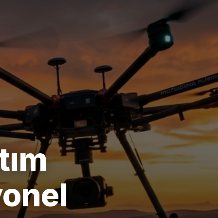
ıtım
yonel