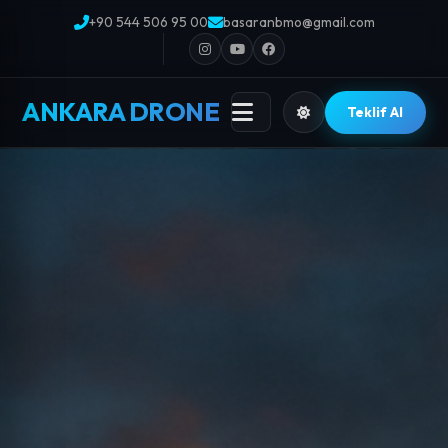
+90 544 506 95 00
basaranbmo@gmail.com
ANKARA DRONE
Teklif Al