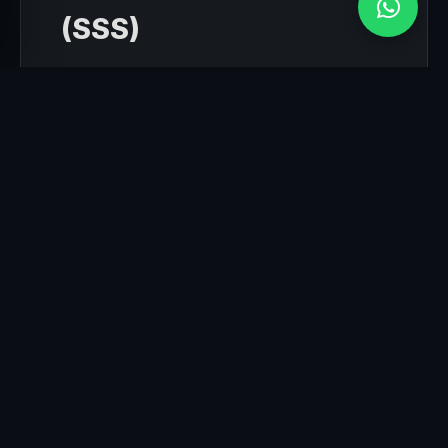
(SSS)
Ticari Uçuşlarda SHGM İzni Almak
Ne Kadar Sürer?
Uçuş izin onay süreçleri mülki idari amirlikler ve
SHGM veri tabanı üzerinden incelenerek
ortalama 3 ila 7 iş günü içinde neticelenmektedir.
FPV Drone Çekimi ile Standart
Çekim Arasındaki Fark Nedir?
FPV dronelar, pilotun gözlük takarak birinci şahıs
bakış açısıyla uçtuğu, özellikle dar alanlar,
fabrikalar ve hızlı aksiyon sahnelerinde süzülme
hissi veren son derece dinamik cihazlardır.