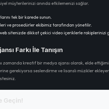
yel müşterilerinizi anında etkilemenizi sağlar.
arını tek bir karede sunun.
leri ve prosedürler ekibimiz tarafından yönetilir.
 sitenizde dikkat çekici video içeriklerle rakiplerinizi g
nsı Farkı İle Tanışın
ynı zamanda kreatif bir medya ajansı olarak, elde ettiğim
ine gerekiyorsa seslendirme ve lisanslı müzikler ekleyere
stesiniz.
e Geçin!