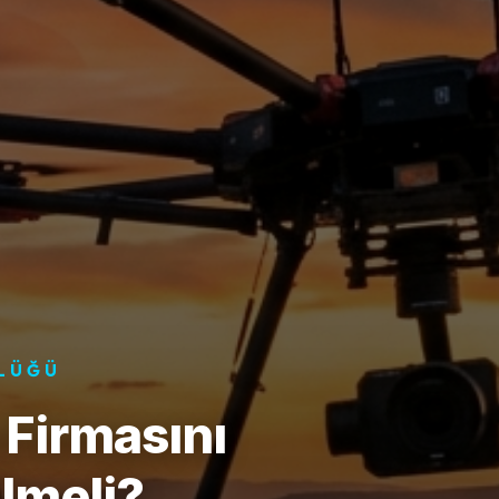
NLÜĞÜ
 Firmasını
lmeli?